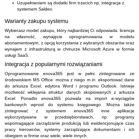
Uzupełnieniem są dodatki firm trzecich np. integracja z
systemem Saldeo.
Warianty zakupu systemu
Wybierasz model zakupu, który najbardziej Ci odpowiada: licencja
na własność, wynajęcie oprogramowania w modelu
abonamentowym, z opcją korzystania z wybranych obszarów oraz
wynajem z infrastrukturą w chmurze Microsoft Azure w formie
usługi SaaS.
Integracja z popularnymi rozwiązaniami
Oprogramowanie enova365 jest w pełni zintegrowane ze
środowiskiem MS Office: można z niego m.in. eksportować dane
do arkusza Excel, edytora Word i programu Outlook. Istnieje
możliwość wklejania struktur danych skopiowanych z arkusza
Excel. Ponadto enova365 pozwala na import e-wyciągów
bankowych wprost do systemu księgowego. Można także
zintegrować z systemem enova365 inne aplikacje
wykorzystywane w przedsiębiorstwach, np. programy
wspomagające zarządzanie produkcją lub ewidencjonujące czas
pracy kierowców, systemy zarządzające dokumentami i ich
obiegiem w firmie oraz wiele, wiele innych.